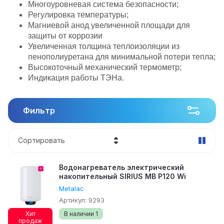
Многоуровневая система безопасности;
Регулировка температуры;
Магниевой анод увеличенной площади для
защиты от коррозии
Увеличенная толщина теплоизоляции из
пенополиуретана для минимальной потери тепла;
Высокоточный механический термометр;
Индикация работы ТЭНа.
Фильтр
Сортировать
Цена - убывание
Водонагреватель электрический
накопительный SIRIUS MB P120 Wi
Цена - возрастание
Metalac
Название - Я-А
Артикул:
9293
Хит
В наличии
1
Название - А-Я
продаж