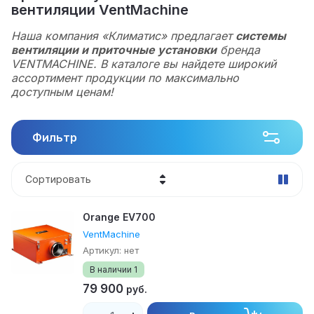
вентиляции VentMachine
Наша компания «Климатис» предлагает
системы
вентиляции и приточные установки
бренда
VENTMACHINE. В каталоге вы найдете широкий
ассортимент продукции по максимально
доступным ценам!
Фильтр
Сортировать
Цена - убывание
Orange EV700
Цена - возрастание
VentMachine
Артикул:
нет
Название - Я-А
В наличии
1
79 900
Название - А-Я
руб.