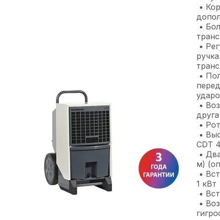
• Кор
допо
• Бол
транс
• Рег
ручка
транс
• Пол
перед
ударо
• Воз
друга
• Рот
• Выс
CDT 4
• Два
м) (о
• Вст
1 кВт
• Вст
• Во
гигро