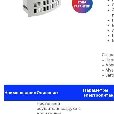
Сфера
• Цер
• Ар
• Муз
• Заг
Параметры
Наименование
Описание
электропитан
Настенный
осушитель воздуха с
дренажным