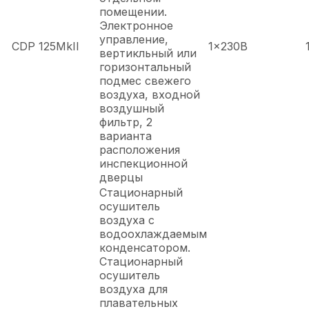
помещении.
Электронное
управление,
CDP 125MkII
1x230В
вертикльный или
горизонтальный
подмес свежего
воздуха, входной
воздушный
фильтр, 2
варианта
расположения
инспекционной
дверцы
Стационарный
осушитель
воздуха с
водоохлаждаемым
конденсатором.
Стационарный
осушитель
воздуха для
плавательных