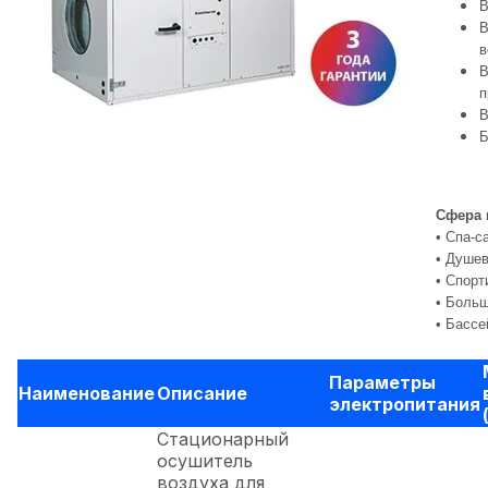
В
В
в
В
п
В
Б
Сфера 
• Спа-с
• Душе
• Спорт
• Боль
• Бассе
Параметры
Наименование
Описание
электропитания
Стационарный
осушитель
воздуха для