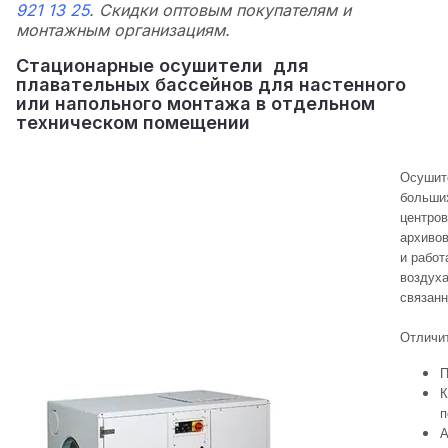
921 13 25
. Скидки оптовым покупателям и
монтажным организациям.
Cтационарные осушители для
плавательных бассейнов для настенного
или напольного монтажа в отдельном
техническом помещении
Осушит
больших
центров
архивов
и работ
воздуха
связанн
Отличи
П
К
п
А