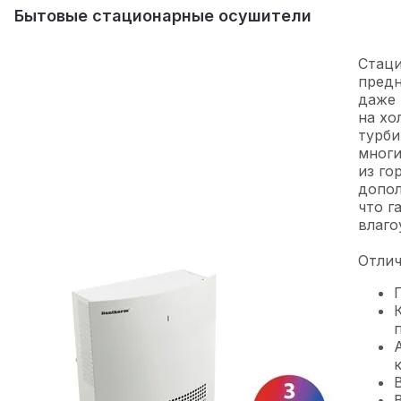
Бытовые стационарные осушители
Стаци
предн
даже 
на хо
турби
многи
из го
допо
что г
влаго
Отлич