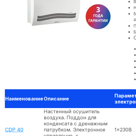
В
Н
Б
4
П
Б
Параме
Наименование
Описание
электро
Настенный осушитель
воздуха. Поддон для
конденсата с дренажным
CDP 40
патрубком. Электронное
1x230В
управление, с