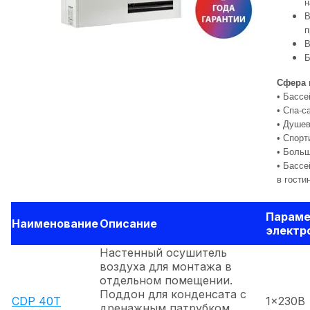
н
В
п
В
Б
Сфера 
• Басс
• Спа-с
• Душе
• Спорт
• Боль
• Басс
в гости
Парам
Наименование
Описание
электр
Настенный осушитель
воздуха для монтажа в
отдельном помещении.
Поддон для конденсата с
CDP 40T
1x230В
дренажным патрубком.