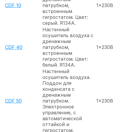
CDF 10
патрубком,
1x230В
встроенным
гигростатом. Цвет:
серый. R134A.
Настенный
осушитель воздуха с
дренажным
CDF 40
патрубком,
1x230В
встроенным
гигростатом. Цвет:
белый. R134A.
Настенный
осушитель воздуха.
Поддон для
конденсата с
дренажным
CDF 50
патрубком.
1x230В
Электронное
управление, с
автоматической
оттайкой и
гигростатом.