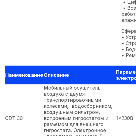
• Циф
• Воз
работ
влажн
Сфера
• Уст
• Стр
• Во
• Рем
Параме
Наименование
Описание
электр
Мобильный осушитель
воздуха с двумя
транспортировочными
колесами, водосборником,
воздушным фильтром,
CDT 30
встроеным гигростатом и
1x230В
разъемом для внешнего
гигростата. Электронное