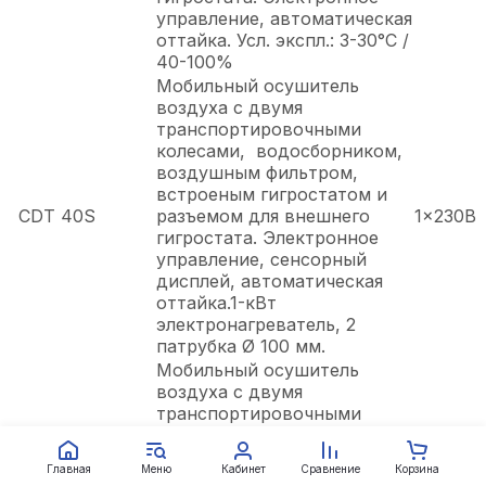
управление, автоматическая
оттайка. Усл. экспл.: 3-30°C /
40-100%
Мобильный осушитель
воздуха с двумя
транспортировочными
колесами, водосборником,
воздушным фильтром,
встроеным гигростатом и
CDT 40S
разъемом для внешнего
1x230В
гигростата. Электронное
управление, сенсорный
дисплей, автоматическая
оттайка.1-кВт
электронагреватель, 2
патрубка Ø 100 мм.
Мобильный осушитель
воздуха с двумя
транспортировочными
колесами, водосборником,
воздушным фильтром,
Главная
Меню
Кабинет
Сравнение
Корзина
встроеным гигростатом и