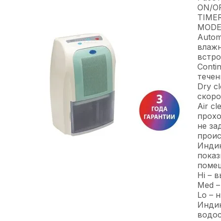
ON/OF
TIMER
MODE:
Autom
влажн
встро
Conti
течен
Dry c
скоро
Air c
прохо
не за
проис
Инди
показ
поме
Hi – 
Med –
Lo – 
Индик
водос