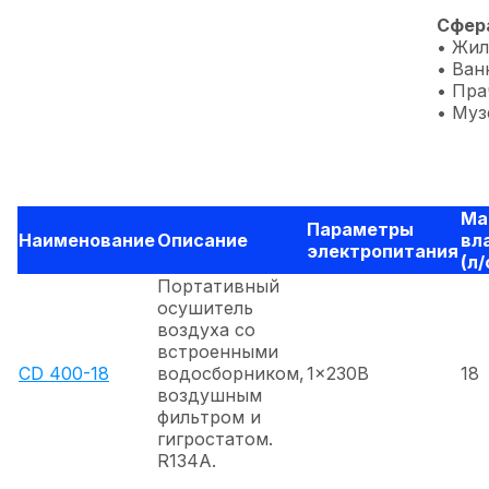
Сфера
• Жи
• Ван
• Пра
• Муз
Ма
Параметры
Наименование
Описание
вл
электропитания
(л/
Портативный
осушитель
воздуха со
встроенными
CD 400-18
водосборником,
1x230В
18
воздушным
фильтром и
гигростатом.
R134A.