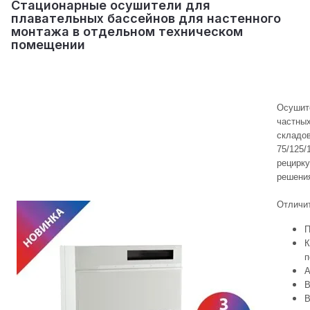
Стационарные осушители для
плавательных бассейнов для настенного
монтажа в отдельном техническом
помещении
Осушит
частных
складо
75/125/
рецирку
решения
Отличи
П
К
п
А
В
В